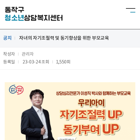
동작구
청소년
상담복지센터
공지
자녀의 자기조절력 및 동기향상을 위한 부모교육
작성자
관리자
등록일
23-03-24
조회
1,550회