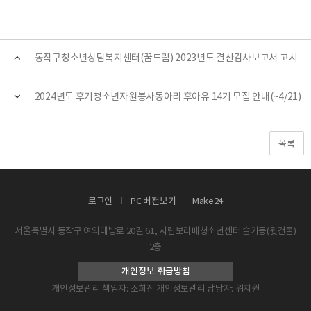
동작구청소년상담복지센터(꿈드림) 2023년도 결산감사보고서 고시
2024년도 후기청소년자원봉사동아리 후아유 14기 모집 안내(~4/21)
목록
로그인
PC 버전보기
Make24
서울특별시 동작구 여의대방로 20길 61, 시립보라매청소년센터 슬기동(뒷건물)
2층
개인정보 취급방침
개인정보관리 책임자: 조희진 개인정보관리 담당자: 위지원