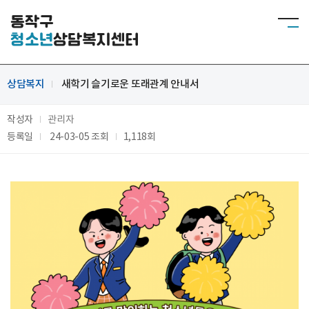
동작구
청소년
상담복지센터
상담복지
새학기 슬기로운 또래관계 안내서
작성자
관리자
등록일
24-03-05
조회
1,118회