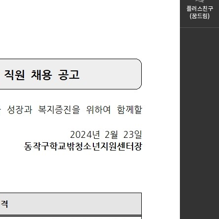
플러스친구
(꿈드림)