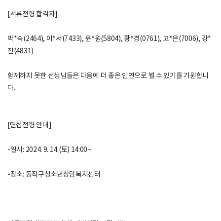
[서류전형 합격자]
박*숙(2464), 이*서(7433), 윤*원(5804), 황*경(0761), 고*은(7006), 강*
진(4831)
함께하지 못한 선생님들은 다음에 더 좋은 인연으로 뵐 수 있기를 기원합니
다.
[면접전형 안내]
-일시: 2024. 9. 14.(토) 14:00~
-장소: 동작구청소년상담복지센터