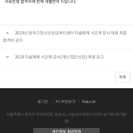
서류전형 합격자에 한해 개별연락 드립니다.
2024년 동작구청소년상담복지센터 미술매체 시간제 강사 채용 최종
합격자 공지
2024 미술매체 시간제 강사(개인/집단상담) 채용 공고
목록
로그인
PC 버전보기
Make24
서울특별시 동작구 여의대방로 20길 61, 시립보라매청소년센터 슬기동(뒷건물)
2층
개인정보 취급방침