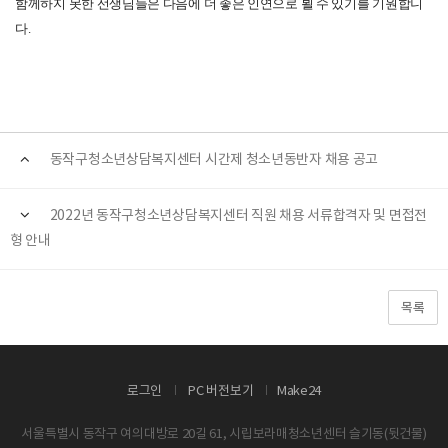
함께하지 못한 선생님들은 다음에 더 좋은 인연으로 뵐 수 있기를 기원합니
다
.
동작구청소년상담복지센터 시간제 청소년동반자 채용 공고
2022년 동작구청소년상담복지센터 직원 채용 서류합격자 및 면접전
형 안내
목록
로그인
PC 버전보기
Make24
서울특별시 동작구 여의대방로 20길 61, 시립보라매청소년센터 슬기동(뒷건물)