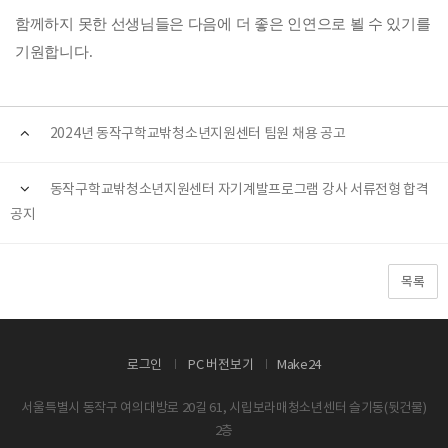
함께하지 못한 선생님들은 다음에 더 좋은 인연으로 뵐 수 있기를
기원합니다.
2024년 동작구학교밖청소년지원센터 팀원 채용 공고
동작구학교밖청소년지원센터 자기계발프로그램 강사 서류전형 합격
공지
목록
로그인
PC 버전보기
Make24
서울특별시 동작구 여의대방로 20길 61, 시립보라매청소년센터 슬기동(뒷건물)
2층