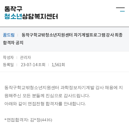
동작구
청소년
상담복지센터
꿈드림
동작구학교밖청소년지원센터 자기계발프로그램 강사 최종
합격자 공지
작성자
관리자
등록일
23-07-14
조회
1,561회
동작구학교밖청소년지원센터 과학정보자기계발 강사 채용에 지
원해주신 모든 분들께 진심으로 감사드립니다.
아래와 같이 면접전형 합격자를 안내합니다.
*면접합격자: 김*정(4416)